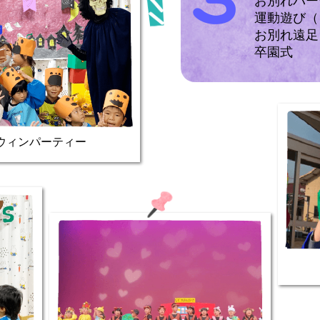
お別れパー
運動遊び（
お別れ遠足
卒園式
ウィンパーティー