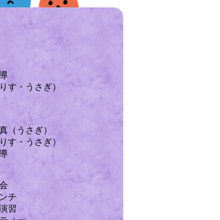
導
りす・うさぎ）
真（うさぎ）
りす・うさぎ）
導
会
ンチ
演習