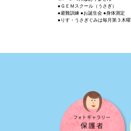
●ＧＥＭスクール（うさぎ）
●避難訓練 ●お誕生会 ●身体測定
●りす・うさぎぐみは毎月第３木