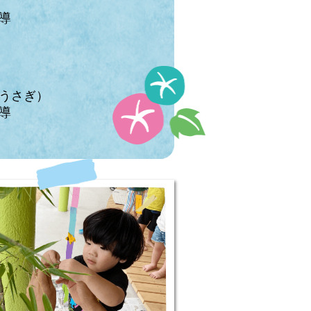
導
うさぎ）
導