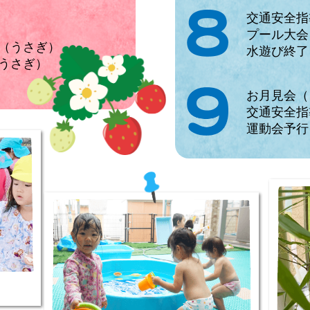
交通安全指
プール大会
（うさぎ）
水遊び終了
うさぎ）
お月見会（
交通安全指
運動会予行