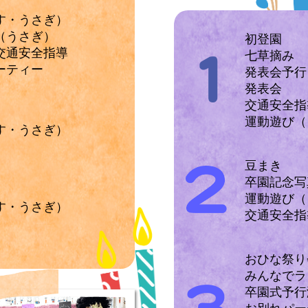
す・うさぎ）
（うさぎ）
初登園
交通安全指導
七草摘み
ーティー
発表会予行
発表会
交通安全指
運動遊び（
す・うさぎ）
豆まき
卒園記念写
運動遊び（
す・うさぎ）
交通安全指
おひな祭り
みんなでラ
卒園式予行