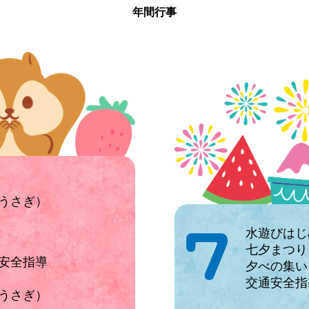
年間行事
うさぎ）
水遊びはじ
七夕まつり
安全指導
夕べの集い
交通安全指
うさぎ）