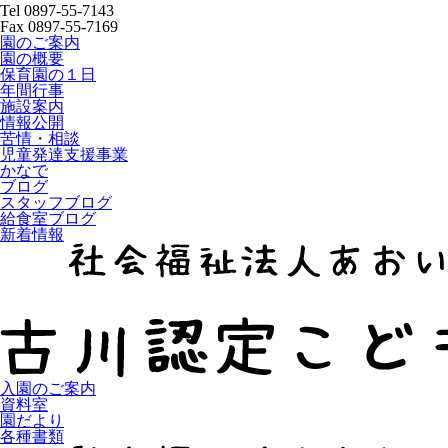
Tel 0897-55-7143
Fax 0897-55-7169
園のご案内
園の概要
保育園の１日
年間行事
施設案内
情報公開
苦情・相談
児童発達支援事業
かなで
ブログ
スタッフブログ
給食室ブログ
新着情報
入園のご案内
資料室
園だより
各種書類