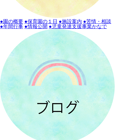
●園の概要
●保育園の１日
●施設案内
●苦情・相談
●年間行事
●情報公開
●児童発達支援事業かなで