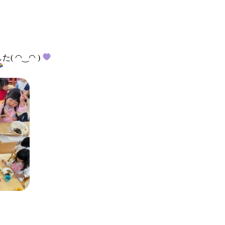
( ◠‿◠ )