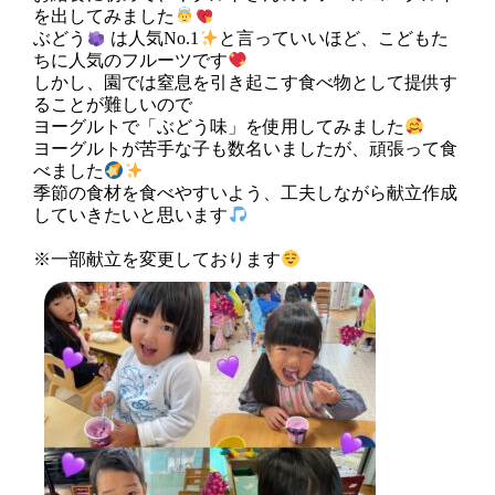
を出してみました
ぶどう
は人気No.1
と言っていいほど、こどもた
ちに人気のフルーツです
しかし、園では窒息を引き起こす食べ物として提供す
ることが難しいので
ヨーグルトで「ぶどう味」を使用してみました
ヨーグルトが苦手な子も数名いましたが、頑張って食
べました
季節の食材を食べやすいよう、工夫しながら献立作成
していきたいと思います
※一部献立を変更しております